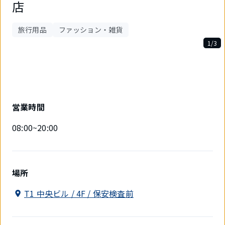
店
旅行用品
ファッション・雑貨
1/3
3
件
中
1
件
目
営業時間
を
表
08:00~20:00
示
中
場所
T1 中央ビル / 4F / 保安検査前