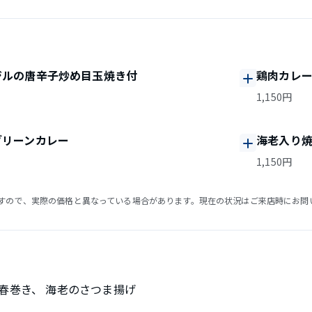
ジルの唐辛子炒め目玉焼き付
鶏肉カレ
1,150円
グリーンカレー
海老入り
1,150円
すので、実際の価格と異なっている場合があります。現在の状況はご来店時にお問
春巻き、 海老のさつま揚げ