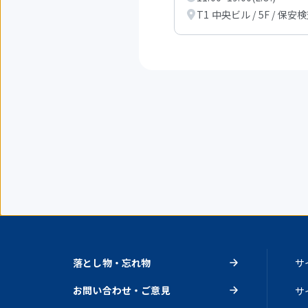
目
T1 中央ビル / 5F / 保安
を
表
示
中
落とし物・忘れ物
サ
お問い合わせ・ご意見
サ