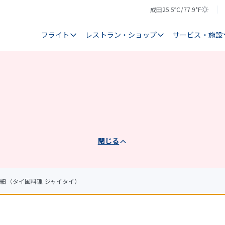
成田
25.5℃/77.9°F
気
天
温
気
フライト
レストラン・ショップ
サービス・施設
閉じる
細（タイ国料理 ジャイタイ）