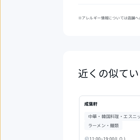
※アレルギー情報については店舗へ
近くの似てい
1
件
成葉軒
中
1
中華・韓国料理・エスニ
か
ら
ラーメン・麺類
3
件
11:00~19:00(L.O.)