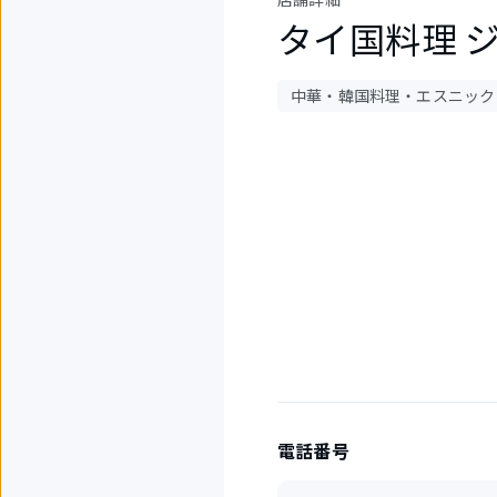
タイ国料理 
中華・韓国料理・エスニック
4
件
中
1
件
目
を
表
示
中
電話番号