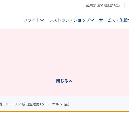
成田
31.6℃/88.8°F
気
天
温
気
フライト
レストラン・ショップ
サービス・施設
閉じる
細（ローソン 成田空港第1ターミナル５F店）