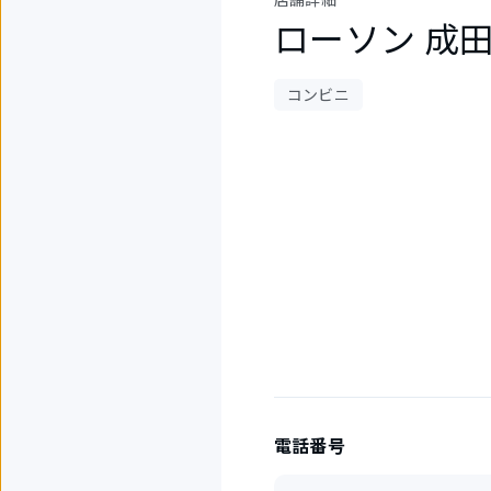
ローソン 成
コンビニ
1
件
中
1
件
目
を
表
示
中
電話番号