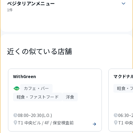
ベジタリアンメニュー
1件
近くの似ている店舗
3
件
WithGreen
マクドナル
中
1
カフェ・バー
軽食・
件
目
軽食・ファストフード
洋食
を
表
示
08:00~20:30(L.O.)
06:30~2
中
T1 中央ビル / 4F / 保安検査前
T1 中央