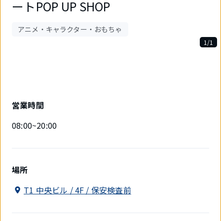
ートPOP UP SHOP
アニメ・キャラクター・おもちゃ
1/1
1
件
中
1
件
目
営業時間
を
表
08:00~20:00
示
中
場所
T1 中央ビル / 4F / 保安検査前