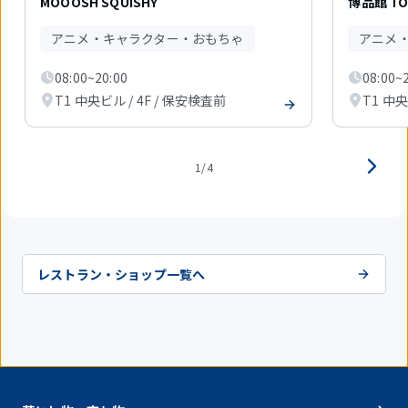
MOOOSH SQUISHY
博品館 TO
中
1
アニメ・キャラクター・おもちゃ
アニメ
件
目
08:00~20:00
08:00~
を
表
T1 中央ビル / 4F / 保安検査前
T1 中央
示
中
1/4
レストラン・ショップ一覧へ