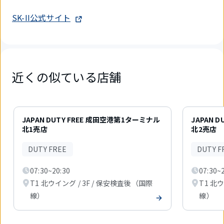
SK-II公式サイト
近くの似ている店舗
3
件
JAPAN DUTY FREE 成田空港第1ターミナル
JAPAN 
中
北1売店
北2売店
1
件
DUTY FREE
DUTY F
目
を
07:30~20:30
07:30~
表
示
T1 北ウイング / 3F / 保安検査後（国際
T1 北
中
線）
線）