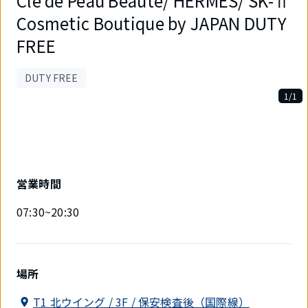
Cle de Peau Beaute/ HERMES/ SK-Ⅱ
Cosmetic Boutique by JAPAN DUTY
FREE
DUTY FREE
1/1
1
件
中
1
件
目
営業時間
を
表
07:30~20:30
示
中
場所
T1 北ウイング / 3F / 保安検査後（国際線）