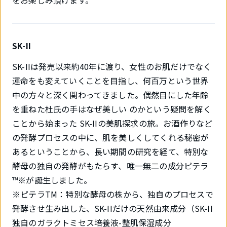
をお楽しみ頂けます。
SK-II
SK-IIは発売以来約40年に渡り、女性のお肌だけでなく
運命をも変えていくことを目指し、何百万という世界
中の方々と深く関わってきました。偶然目にした年齢
を重ねた杜氏の手はなぜ美しい のかという疑問を解く
ことから始まった SK-IIの美肌探求の旅。お酒作りなど
の発酵プロセスの中に、肌を美しくしてくれる秘密が
あるということから、長い期間の研究を経て、特別な
酵母の独自の発酵がもたらす、唯一無二の成分ピテラ
™※が誕生しました。
※ピテラTM：特別な酵母の株から、独自のプロセスで
発酵させ生み出した、SK-IIだけの天然由来成分（SK-II
独自のガラクトミセス培養液-整肌保湿成分