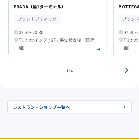
4
件
PRADA（第1ターミナル）
BOTTEGA
中
1
ブランドブティック
ブラン
件
目
07:30~20:30
07:30~
を
表
T1 北ウイング / 3F / 保安検査後（国際
T1 北
示
線）
線）
中
1/4
レストラン・ショップ一覧へ