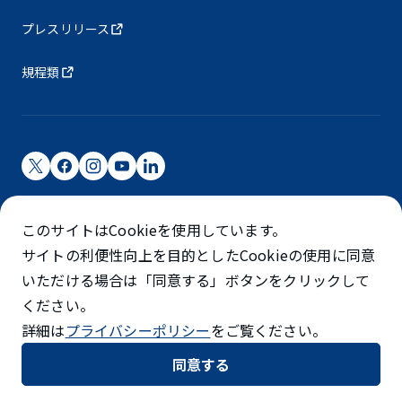
プレスリリース
規程類
成田国際空港株式会社
このサイトはCookieを使用しています。
成田国際空港は成田国際空港㈱（NAA）が運営しています
サイトの利便性向上を目的としたCookieの使用に同意
©NARITA INTERNATIONAL AIRPORT CORPORATION
いただける場合は「同意する」ボタンをクリックして
ください。
SKYTRAX
詳細は
プライバシーポリシー
をご覧ください。
5スターエアポート
同意する