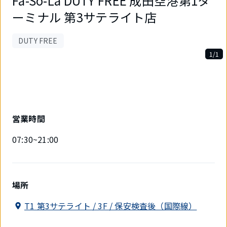
Fa-So-La DUTY FREE 成田空港第1タ
ーミナル 第3サテライト店
DUTY FREE
1/1
1
件
中
1
件
目
営業時間
を
表
07:30~21:00
示
中
場所
T1 第3サテライト / 3F / 保安検査後（国際線）