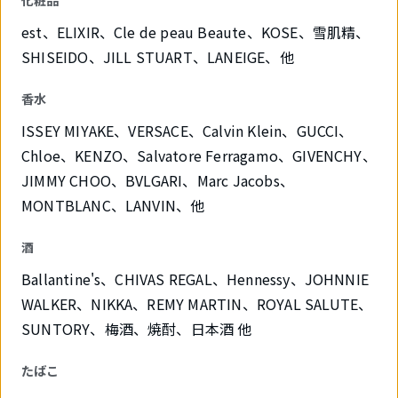
化粧品
est、ELIXIR、Cle de peau Beaute、KOSE、雪肌精、
SHISEIDO、JILL STUART、LANEIGE、他
香水
ISSEY MIYAKE、VERSACE、Calvin Klein、GUCCI、
Chloe、KENZO、Salvatore Ferragamo、GIVENCHY、
JIMMY CHOO、BVLGARI、Marc Jacobs、
MONTBLANC、LANVIN、他
酒
Ballantine's、CHIVAS REGAL、Hennessy、JOHNNIE
WALKER、NIKKA、REMY MARTIN、ROYAL SALUTE、
SUNTORY、梅酒、焼酎、日本酒 他
たばこ