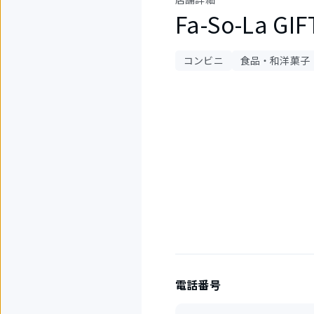
Fa-So-La 
コンビニ
食品・和洋菓子
2
件
中
1
件
目
を
表
示
中
電話番号