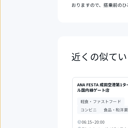
おりますので、搭乗前のひ
近くの似てい
1
件
ANA FESTA 成田空港第1
中
ル国内線ゲート店
1
か
軽食・ファストフード
ら
3
コンビニ
食品・和洋菓
件
目
06:15~20:00
を