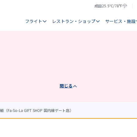
成田
25.5℃/78°F
気
天
温
気
フライト
レストラン・ショップ
サービス・施設
閉じる
（Fa-So-La GIFT SHOP 国内線ゲート店）