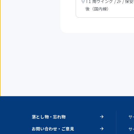
T1 南ウイング / 2F / 保
表
示
後（国内線）
中
落とし物・忘れ物
サ
お問い合わせ・ご意見
サ