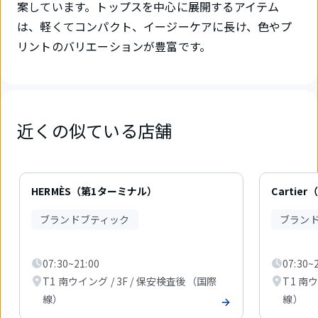
案しています。トップスを中心に展開するアイテム
は、軽くてコンパクト、イージーケアに長け、色やプ
リントのバリエーションが豊富です。
近くの似ている店舗
6
件
HERMÈS（第1ターミナル）
Cartie
中
1
ブランドブティック
ブラン
件
目
を
07:30~21:00
07:30~
表
示
T1 南ウイング / 3F / 保安検査後（国際
T1 南
中
線）
線）