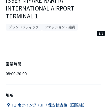
ISSEY MIYAKE NARITA
INTERNATIONAL AIRPORT
TERMINAL 1
ブランドブティック
ファッション・雑貨
1/1
1
件
中
1
件
目
営業時間
を
表
08:00-20:00
示
中
場所
T1 南ウイング / 3F / 保安検査後（国際線）