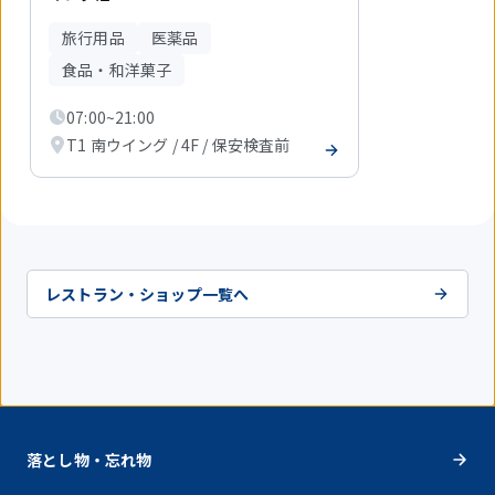
1
件
旅行用品
医薬品
目
を
食品・和洋菓子
表
示
07:00~21:00
中
T1 南ウイング / 4F / 保安検査前
レストラン・ショップ一覧へ
落とし物・忘れ物