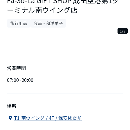
Fa-So-La GIFT SHOP 成田空港第1タ
ーミナル南ウイング店
旅行用品
食品・和洋菓子
1/3
3
件
中
1
件
目
営業時間
を
表
07:00~20:00
示
中
場所
T1 南ウイング / 4F / 保安検査前