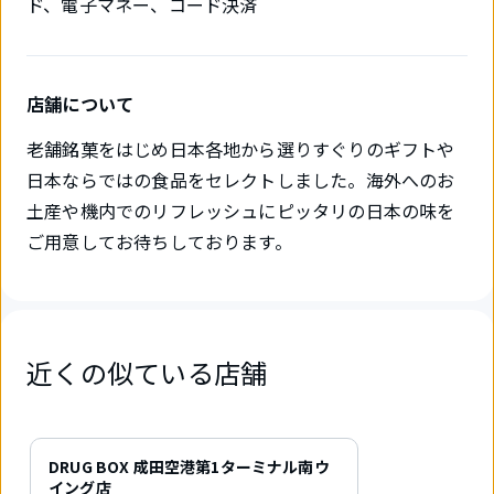
ド、電子マネー、コード決済
店舗について
老舗銘菓をはじめ日本各地から選りすぐりのギフトや
日本ならではの食品をセレクトしました。海外へのお
土産や機内でのリフレッシュにピッタリの日本の味を
ご用意してお待ちしております。
近くの似ている店舗
1
件
DRUG BOX 成田空港第1ターミナル南ウ
中
イング店