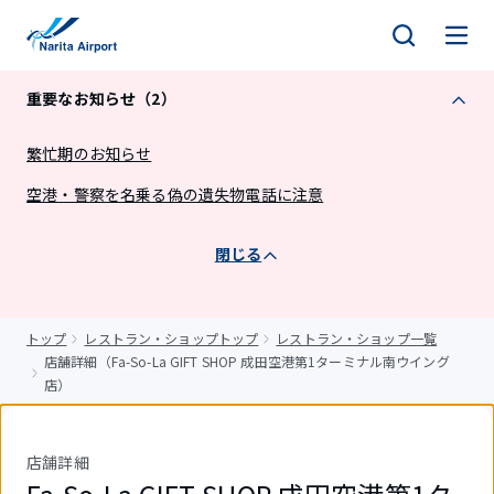
キ
ッ
プ
重要なお知らせ（2）
繁忙期のお知らせ
空港・警察を名乗る偽の遺失物電話に注意
閉じる
トップ
レストラン・ショップトップ
レストラン・ショップ一覧
店舗詳細（Fa-So-La GIFT SHOP 成田空港第1ターミナル南ウイング
店）
店舗詳細