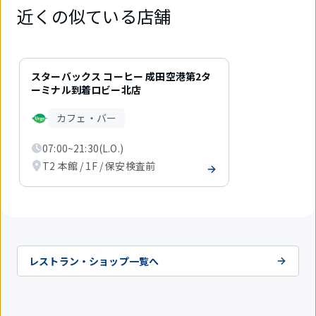
近くの似ている店舗
1
件
スターバックス コーヒー 成田空港第2タ
中
ーミナル到着ロビー北店
1
件
カフェ・バー
目
を
07:00~21:30(L.O.)
表
示
T2 本館 / 1F / 保安検査前
中
レストラン・ショップ一覧へ