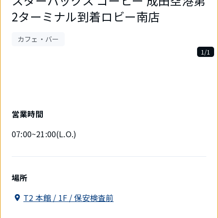
スターバックス コーヒー 成田空港第
2ターミナル到着ロビー南店
カフェ・バー
1/1
1
件
中
1
件
目
営業時間
を
表
07:00~21:00(L.O.)
示
中
場所
T2 本館 / 1F / 保安検査前