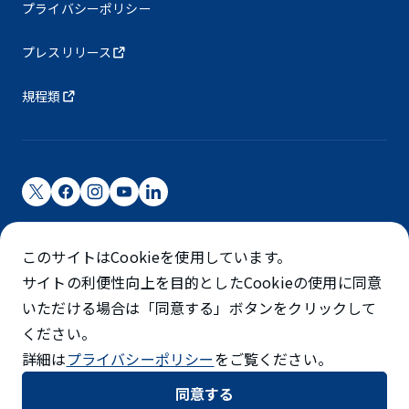
プライバシーポリシー
プレスリリース
規程類
成田国際空港株式会社
このサイトはCookieを使用しています。
成田国際空港は成田国際空港㈱（NAA）が運営しています
サイトの利便性向上を目的としたCookieの使用に同意
©NARITA INTERNATIONAL AIRPORT CORPORATION
いただける場合は「同意する」ボタンをクリックして
ください。
SKYTRAX
詳細は
プライバシーポリシー
をご覧ください。
5スターエアポート
同意する