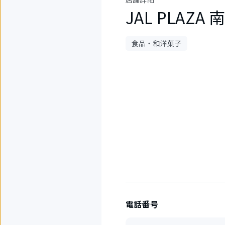
JAL PLAZ
食品・和洋菓子
1
件
中
1
件
目
を
表
示
中
電話番号