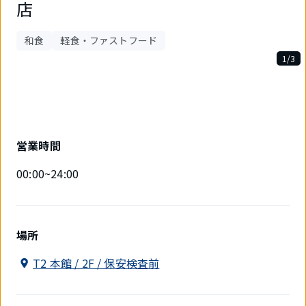
店
和食
軽食・ファストフード
1/3
3
件
中
1
件
目
営業時間
を
表
00:00~24:00
示
中
場所
T2 本館 / 2F / 保安検査前