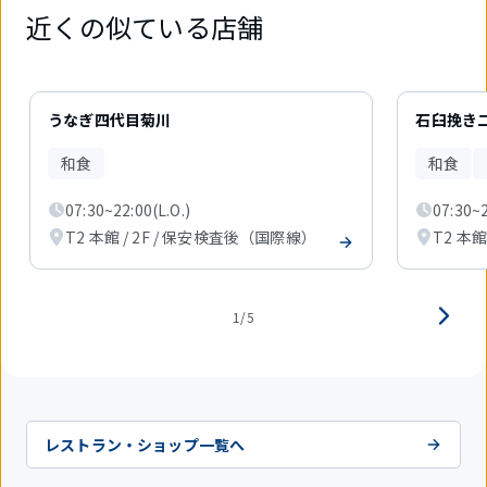
近くの似ている店舗
5
件
うなぎ四代目菊川
石臼挽き二
中
1
和食
和食
件
目
07:30~22:00(L.O.)
07:30~2
を
表
T2 本館 / 2F / 保安検査後（国際線）
T2 本
示
中
1/5
レストラン・ショップ一覧へ