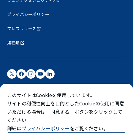
プライバシーポリシー
プレスリリース
規程類
成田国際空港株式会社
このサイトはCookieを使用しています。
成田国際空港は成田国際空港㈱（NAA）が運営しています
サイトの利便性向上を目的としたCookieの使用に同意
©NARITA INTERNATIONAL AIRPORT CORPORATION
いただける場合は「同意する」ボタンをクリックして
ください。
SKYTRAX
詳細は
プライバシーポリシー
をご覧ください。
5スターエアポート