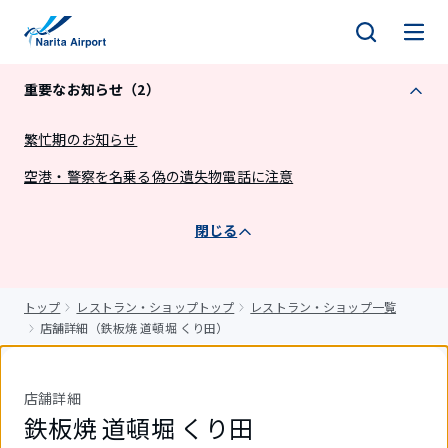
キ
ッ
プ
重要なお知らせ（2）
繁忙期のお知らせ
空港・警察を名乗る偽の遺失物電話に注意
閉じる
トップ
レストラン・ショップトップ
レストラン・ショップ一覧
店舗詳細（鉄板焼 道頓堀 くり田）
店舗詳細
鉄板焼 道頓堀 くり田