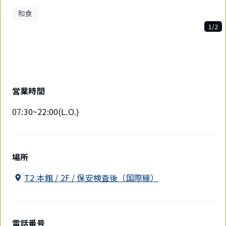
和食
1/2
2
件
中
1
件
目
営業時間
を
表
07:30~22:00(L.O.)
示
中
場所
T2 本館 / 2F / 保安検査後（国際線）
電話番号