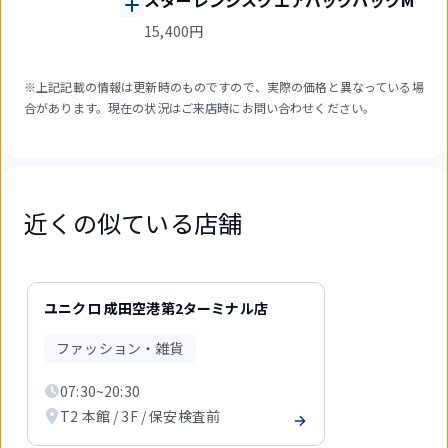
スターレンジスクエアバックパックM
15,400円
※上記記載の情報は更新時のものですので、実際の価格と異なっている場
合があります。現在の状況はご来店時にお問い合わせください。
近くの似ている店舗
1
件
ユニクロ 成田空港第2ターミナル店
中
1
ファッション・雑貨
件
目
07:30~20:30
を
表
T2 本館 / 3F / 保安検査前
示