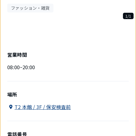
ファッション・雑貨
1/1
1
件
中
1
件
目
営業時間
を
表
08:00~20:00
示
中
場所
T2 本館 / 3F / 保安検査前
電話番号