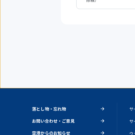
際線）
を
表
示
中
落とし物・忘れ物
サ
お問い合わせ・ご意見
サ
空港からのお知らせ
ウ