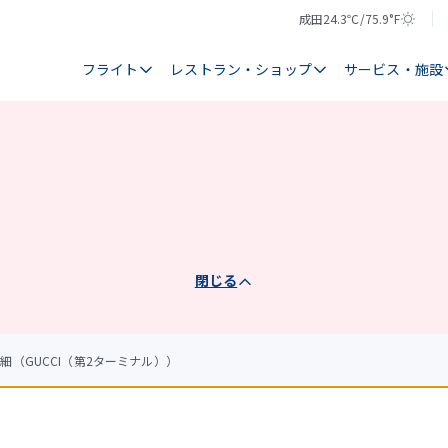
成田
24.3℃/75.9°F
気
天
温
気
フライト
レストラン・ショップ
サービス・施設
閉じる
細（GUCCI（第2ターミナル））