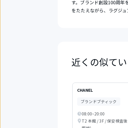
す。ブランド創設100周
をたたえながら、ラグジュ
近くの似てい
6
件
CHANEL
中
1
ブランドブティック
か
ら
08:00~20:00
3
件
T2 本館 / 3F / 保安検査
目