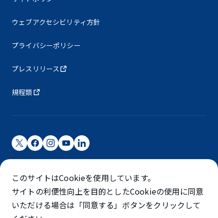
ウェブアクセシビリティ方針
プライバシーポリシー
プレスリリース
規程類
成田国際空港株式会社
このサイトはCookieを使用しています。
成田国際空港は成田国際空港㈱（NAA）が運営しています
サイトの利便性向上を目的としたCookieの使用に同意
©NARITA INTERNATIONAL AIRPORT CORPORATION
いただける場合は「同意する」ボタンをクリックして