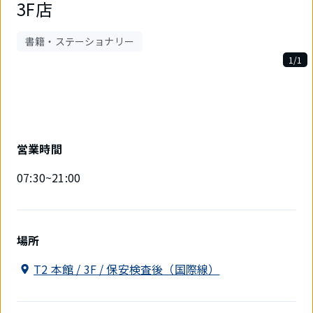
3F店
書籍・ステーショナリー
1/1
1
件
中
1
件
目
営業時間
を
表
07:30~21:00
示
中
場所
T2 本館 / 3F / 保安検査後（国際線）