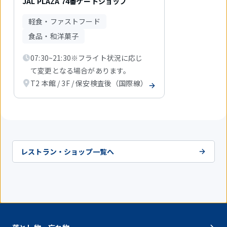
JAL PLAZA 74番ゲートショップ
中
1
軽食・ファストフード
件
目
食品・和洋菓子
を
表
07:30~21:30※フライト状況に応じ
示
て変更となる場合があります。
中
T2 本館 / 3F / 保安検査後（国際線）
レストラン・ショップ一覧へ