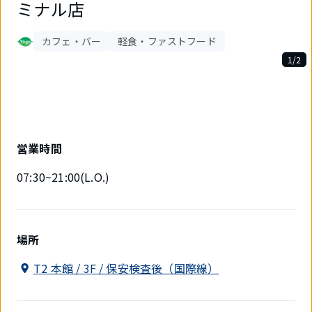
ミナル店
カフェ・バー
軽食・ファストフード
1/2
2
件
中
1
件
目
営業時間
を
表
07:30~21:00(L.O.)
示
中
場所
T2 本館 / 3F / 保安検査後（国際線）