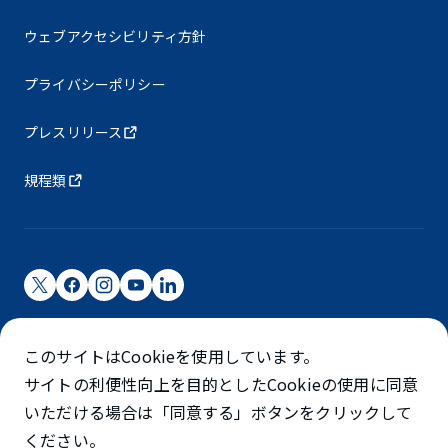
ウェブアクセシビリティ方針
プライバシーポリシー
プレスリリース
規程類
成田国際空港株式会社
このサイトはCookieを使用しています。
成田国際空港は成田国際空港㈱（NAA）が運営しています
サイトの利便性向上を目的としたCookieの使用に同意
©NARITA INTERNATIONAL AIRPORT CORPORATION
いただける場合は「同意する」ボタンをクリックして
ください。