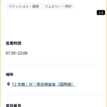
ファッション・雑貨
ジュエリー・時計
1/3
3
件
中
1
件
目
営業時間
を
表
07:30~22:00
示
中
場所
T2 本館 / 3F / 保安検査後（国際線）
電話番号