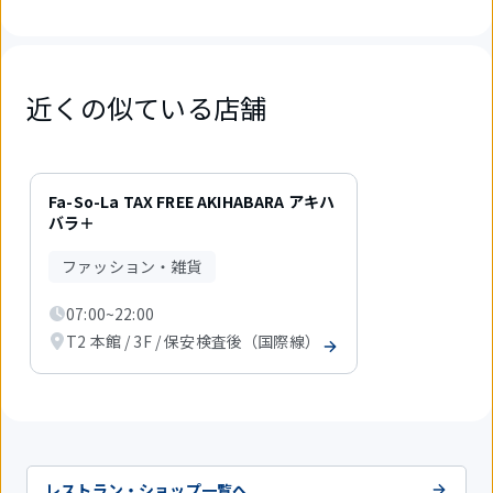
近くの似ている店舗
1
件
Fa-So-La TAX FREE AKIHABARA アキハ
中
バラ＋
1
件
ファッション・雑貨
目
を
07:00~22:00
表
示
T2 本館 / 3F / 保安検査後（国際線）
中
レストラン・ショップ一覧へ