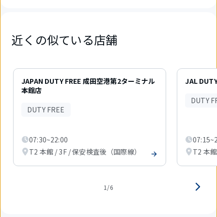
近くの似ている店舗
6
件
JAPAN DUTY FREE 成田空港第2ターミナル
JAL DUT
中
本館店
1
DUTY F
件
DUTY FREE
目
を
表
示
07:30~22:00
07:15~
中
T2 本館 / 3F / 保安検査後（国際線）
T2 本
1/6