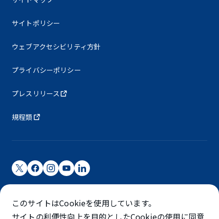
サイトポリシー
ウェブアクセシビリティ方針
プライバシーポリシー
プレスリリース
規程類
成田国際空港株式会社
このサイトはCookieを使用しています。
成田国際空港は成田国際空港㈱（NAA）が運営しています
サイトの利便性向上を目的としたCookieの使用に同意