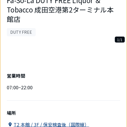
Fa-So-La DUTY FREE Liquor ＆
Tobacco 成田空港第2ターミナル本
館店
DUTY FREE
1/1
1
件
中
1
件
目
営業時間
を
表
07:00~22:00
示
中
場所
T2 本館 / 3F / 保安検査後（国際線）