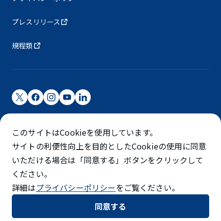
プレスリリース
規程類
成田国際空港株式会社
このサイトはCookieを使用しています。
成田国際空港は成田国際空港㈱（NAA）が運営しています
サイトの利便性向上を目的としたCookieの使用に同意
©NARITA INTERNATIONAL AIRPORT CORPORATION
いただける場合は「同意する」ボタンをクリックして
ください。
SKYTRAX
詳細は
プライバシーポリシー
をご覧ください。
5スターエアポート
同意する