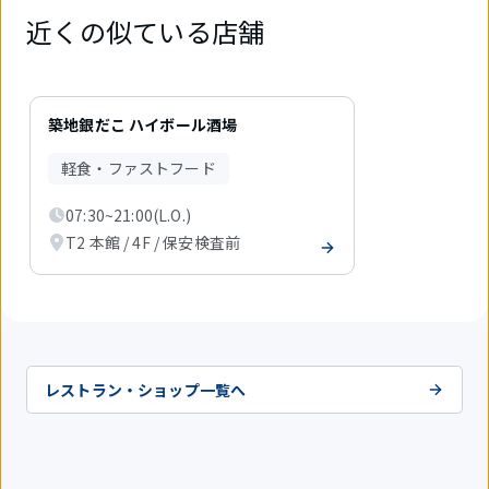
近くの似ている店舗
1
件
築地銀だこ ハイボール酒場
中
1
軽食・ファストフード
件
目
07:30~21:00(L.O.)
を
表
T2 本館 / 4F / 保安検査前
示
中
レストラン・ショップ一覧へ