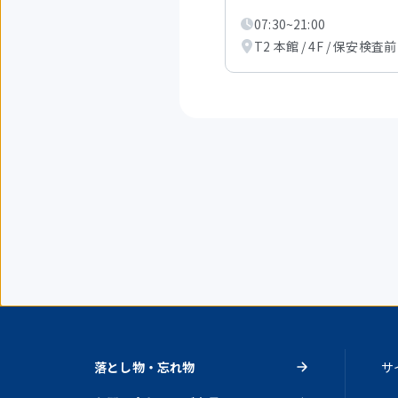
を
表
07:30~21:00
示
T2 本館 / 4F / 保安検査前
中
落とし物・忘れ物
サ