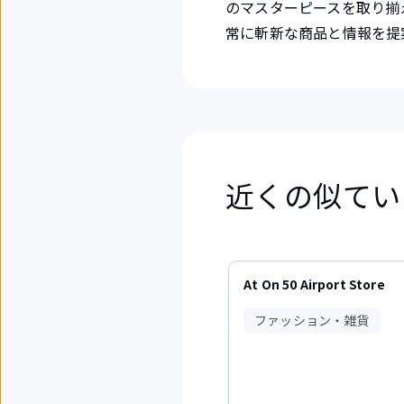
のマスターピースを取り揃
常に斬新な商品と情報を提
近くの似てい
6
件
At On 50 Airport Store
中
1
ファッション・雑貨
か
ら
3
件
目