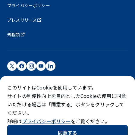
プライバシーポリシー
プレスリリース
規程類
成田国際空港株式会社
このサイトはCookieを使用しています。
成田国際空港は成田国際空港㈱（NAA）が運営しています
サイトの利便性向上を目的としたCookieの使用に同意
©NARITA INTERNATIONAL AIRPORT CORPORATION
いただける場合は「同意する」ボタンをクリックして
ください。
SKYTRAX
詳細は
プライバシーポリシー
をご覧ください。
5スターエアポート
同意する