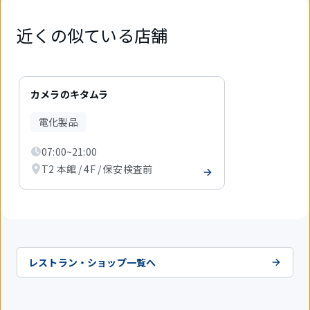
近くの似ている店舗
1
件
カメラのキタムラ
中
1
電化製品
件
目
07:00~21:00
を
表
T2 本館 / 4F / 保安検査前
示
中
レストラン・ショップ一覧へ