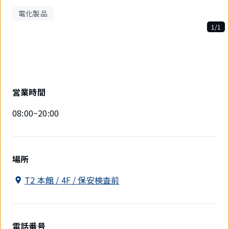
電化製品
1/1
1
件
中
1
件
目
営業時間
を
表
08:00~20:00
示
中
場所
T2 本館 / 4F / 保安検査前
電話番号