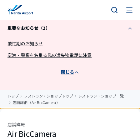
キ
ッ
プ
重要なお知らせ（2）
繁忙期のお知らせ
空港・警察を名乗る偽の遺失物電話に注意
閉じる
トップ
レストラン・ショップトップ
レストラン・ショップ一覧
店舗詳細（Air BicCamera）
店舗詳細
Air BicCamera