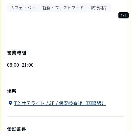
カフェ・バー
軽食・ファストフード
旅行用品
1/1
1
件
中
1
件
目
営業時間
を
表
08:00~21:00
示
中
場所
T2 サテライト / 3F / 保安検査後（国際線）
電話番号