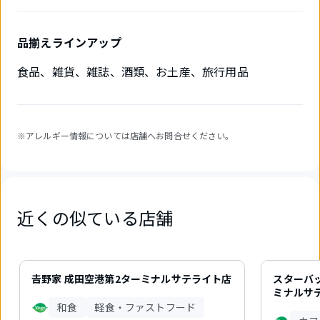
品揃えラインアップ
食品、雑貨、雑誌、酒類、お土産、旅行用品
※アレルギー情報については店舗へお問合せください。
近くの似ている店舗
3
件
𠮷野家 成田空港第2ターミナルサテライト店
スターバッ
中
ミナルサ
1
和食
軽食・ファストフード
件