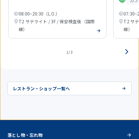
カフ
目
を
08:00~20:30（L.O.）
07:30~2
表
示
T2 サテライト / 3F / 保安検査後（国際
T2 サ
中
線）
線）
1/3
レストラン・ショップ一覧へ
落とし物・忘れ物