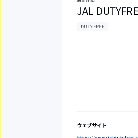
JAL DUTY
DUTY FREE
1
件
中
1
件
目
を
表
示
中
ウェブサイト
https://www.jaldutyfree