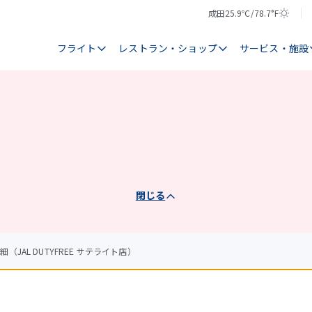
成田
25.9℃/78.7°F
気
天
温
気
フライト
レストラン・ショップ
サービス・施設
閉じる
細（JAL DUTYFREE サテライト店）