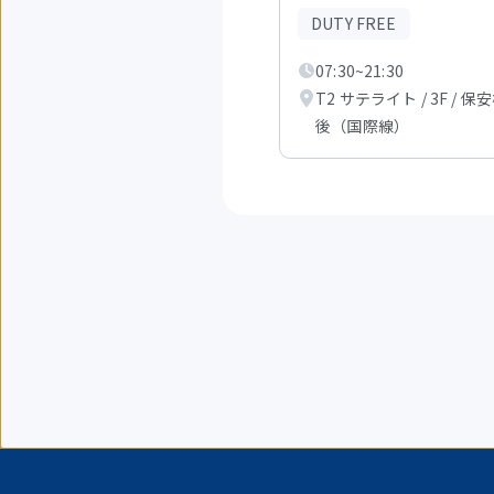
か
DUTY FREE
ら
3
07:30~21:30
件
目
T2 サテライト / 3F / 保
を
後（国際線）
表
示
中