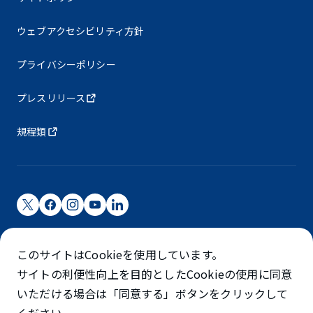
ウェブアクセシビリティ方針
プライバシーポリシー
プレスリリース
規程類
成田国際空港株式会社
このサイトはCookieを使用しています。
成田国際空港は成田国際空港㈱（NAA）が運営しています
サイトの利便性向上を目的としたCookieの使用に同意
©NARITA INTERNATIONAL AIRPORT CORPORATION
いただける場合は「同意する」ボタンをクリックして