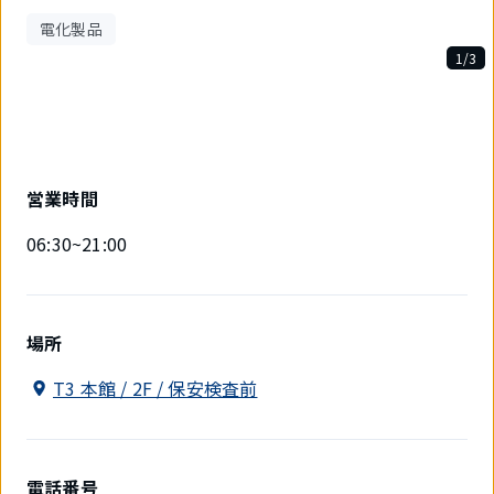
電化製品
1/3
3
件
中
1
件
目
営業時間
を
表
06:30~21:00
示
中
場所
T3 本館 / 2F / 保安検査前
電話番号