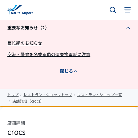
キ
ッ
プ
重要なお知らせ（2）
繁忙期のお知らせ
空港・警察を名乗る偽の遺失物電話に注意
閉じる
トップ
レストラン・ショップトップ
レストラン・ショップ一覧
店舗詳細（crocs）
店舗詳細
crocs