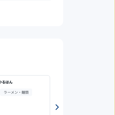
つるはん
T'sたんたん
ラーメン・麺類
中華・韓国料理・エスニック
ラーメン・麺類