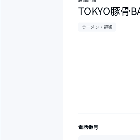
TOKYO豚骨BA
ラーメン・麺類
1
件
中
1
件
目
を
表
示
中
電話番号