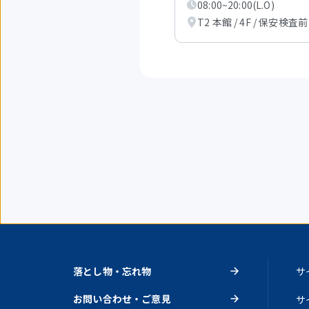
08:00~20:00(L.O)
を
表
T2 本館 / 4F / 保安検査前
示
中
落とし物・忘れ物
サ
お問い合わせ・ご意見
サ