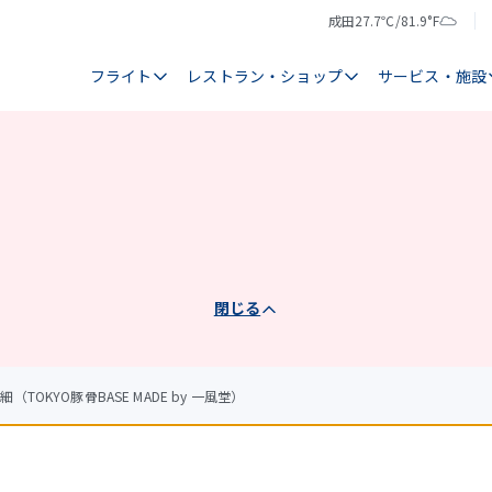
成田
27.7℃/81.9°F
気
天
温
気
フライト
レストラン・ショップ
サービス・施設
閉じる
（TOKYO豚骨BASE MADE by 一風堂）