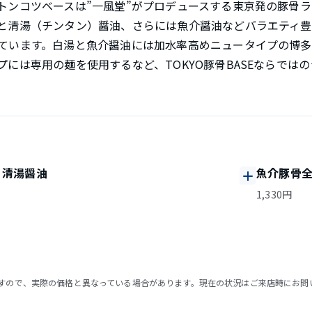
トンコツベースは”一風堂”がプロデュースする東京発の豚骨
と清湯（チンタン）醤油、さらには魚介醤油などバラエティ豊
ています。白湯と魚介醤油には加水率高めニュータイプの博多
には専用の麺を使用するなど、TOKYO豚骨BASEならでは
、清湯醤油
魚介豚骨
1,330円
すので、実際の価格と異なっている場合があります。現在の状況はご来店時にお問