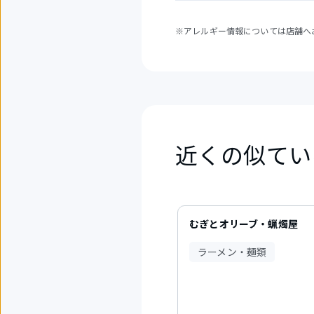
※アレルギー情報については店舗へ
近くの似てい
6
件
むぎとオリーブ・蝋燭屋
中
1
ラーメン・麺類
か
ら
3
件
目