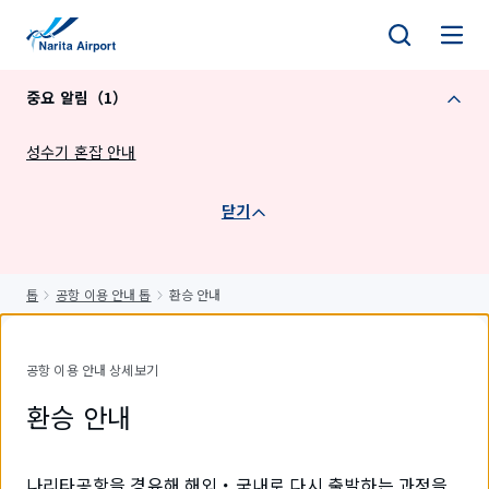
건
너
뛰
중요 알림（1）
기
성수기 혼잡 안내
닫기
톱
공항 이용 안내 톱
환승 안내
공항 이용 안내 상세보기
환승 안내
나리타공항을 경유해 해외・국내로 다시 출발하는 과정을