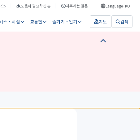
F
도움이 필요하신 분
자주하는 질문
Language: KO
비스・시설
교통편
즐기기・알기
지도
검색