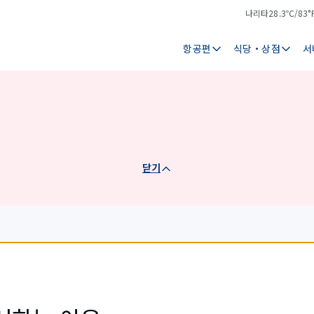
나리타
28.3℃/83°
기
날
온
씨
항공편
식당・상점
서
닫기