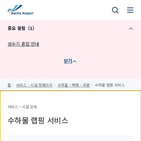
건
너
뛰
중요 알림（1）
기
성수기 혼잡 안내
닫기
톱
서비스・시설 첫페이지
수하물・택배・우편
수하물 랩핑 서비스
서비스・시설 상세
수하물 랩핑 서비스