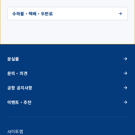
수하물・택배・우편로
분실물
문의・의견
공항 공지사항
이벤트・추천
사이트맵