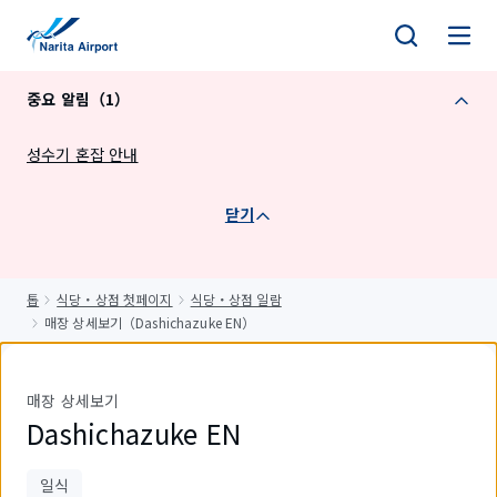
건
너
뛰
중요 알림（1）
기
성수기 혼잡 안내
닫기
톱
식당・상점 첫페이지
식당・상점 일람
매장 상세보기（Dashichazuke EN）
매장 상세보기
Dashichazuke EN
일식