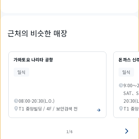
근처의 비슷한 매장
6
개
가와토요 나리타 공항
돈까스 신
중
1
일식
일식
개
를
9:00～2
표
시
SAT、S
하
08:00-20:30(L.O.)
20:30(L
고
있
T1 중앙빌딩 / 4F / 보안검색 전
T1 중앙
습
니
다.
1/6