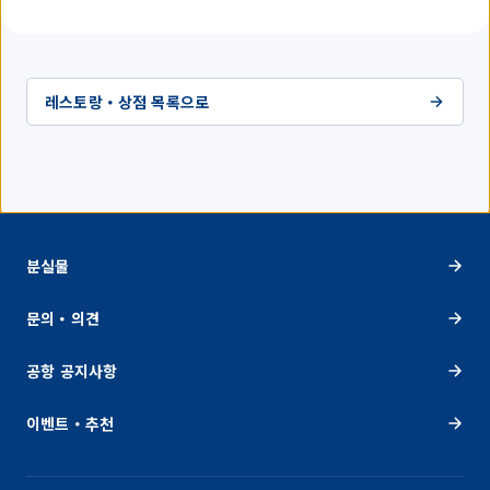
레스토랑・상점 목록으로
분실물
문의・의견
공항 공지사항
이벤트・추천