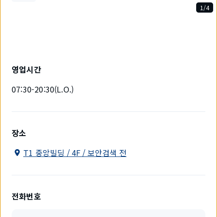
1/4
4
개
중
1
개
를
영업시간
표
시
07:30-20:30(L.O.)
하
고
있
습
니
장소
다.
T1 중앙빌딩 / 4F / 보안검색 전
전화번호