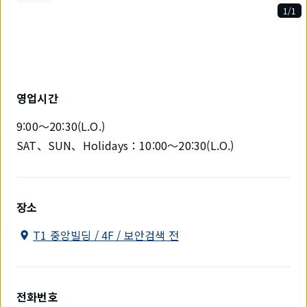
1/1
1
개
중
1
개
를
영업시간
표
시
9:00～20:30(L.O.)
하
고
SAT、SUN、Holidays：10:00～20:30(L.O.)
있
습
니
다.
장소
T1 중앙빌딩 / 4F / 보안검색 전
전화번호