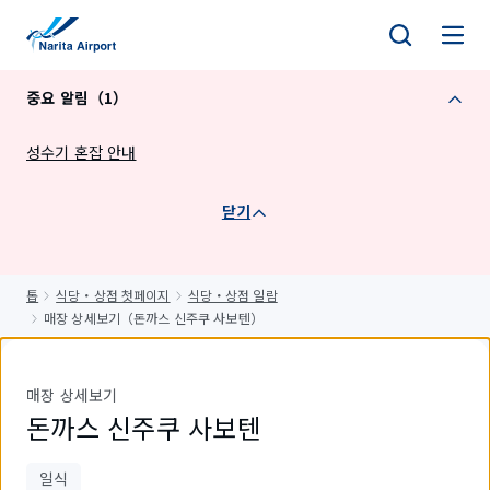
건
너
뛰
중요 알림（1）
기
성수기 혼잡 안내
닫기
톱
식당・상점 첫페이지
식당・상점 일람
매장 상세보기（돈까스 신주쿠 사보텐）
매장 상세보기
돈까스 신주쿠 사보텐
일식