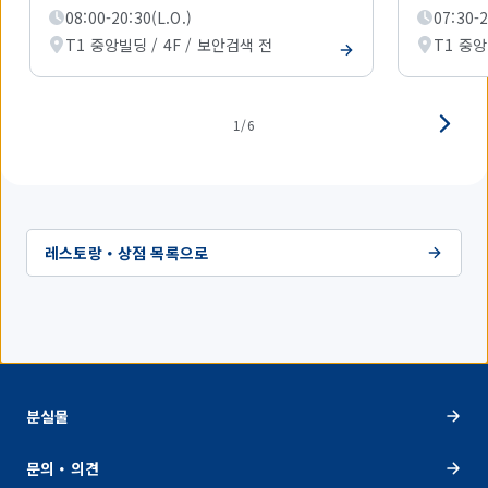
를
08:00-20:30(L.O.)
07:30-2
표
시
T1 중앙빌딩 / 4F / 보안검색 전
T1 중앙
하
고
있
습
1/6
니
다.
레스토랑・상점 목록으로
분실물
문의・의견