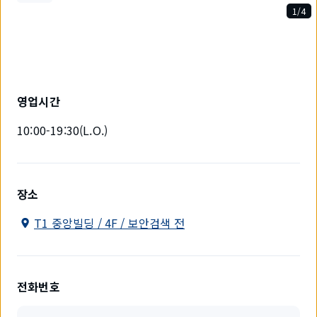
1/4
4
개
중
1
개
를
영업시간
표
시
10:00-19:30(L.O.)
하
고
있
습
니
장소
다.
T1 중앙빌딩 / 4F / 보안검색 전
전화번호