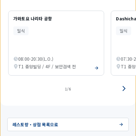
6
개
가와토요 나리타 공항
Dashich
중
1
일식
일식
개
를
표
시
하
08:00-20:30(L.O.)
07:30-2
고
있
T1 중앙빌딩 / 4F / 보안검색 전
T1 중앙
습
니
다.
1/6
레스토랑・상점 목록으로