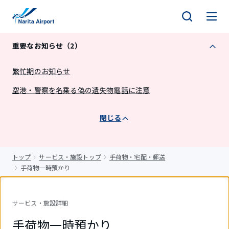
キ
ッ
プ
重要なお知らせ（2）
繁忙期のお知らせ
空港・警察を名乗る偽の遺失物電話に注意
閉じる
トップ
サービス・施設トップ
手荷物・宅配・郵送
手荷物一時預かり
サービス・施設詳細
手荷物一時預かり