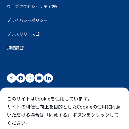
ウェブアクセシビリティ方針
プライバシーポリシー
プレスリリース
規程類
成田国際空港株式会社
このサイトはCookieを使用しています。
成田国際空港は成田国際空港㈱（NAA）が運営しています
サイトの利便性向上を目的としたCookieの使用に同意
©NARITA INTERNATIONAL AIRPORT CORPORATION
いただける場合は「同意する」ボタンをクリックして
ください。
SKYTRAX