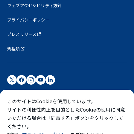
ウェブアクセシビリティ方針
プライバシーポリシー
プレスリリース
規程類
成田国際空港株式会社
このサイトはCookieを使用しています。
成田国際空港は成田国際空港㈱（NAA）が運営しています
サイトの利便性向上を目的としたCookieの使用に同意
©NARITA INTERNATIONAL AIRPORT CORPORATION
いただける場合は「同意する」ボタンをクリックして
ください。
SKYTRAX