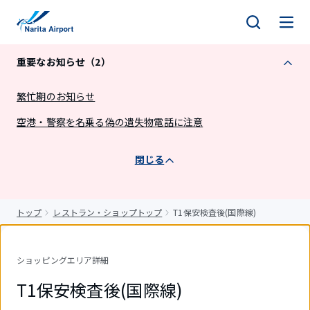
キ
ッ
プ
重要なお知らせ（2）
繁忙期のお知らせ
空港・警察を名乗る偽の遺失物電話に注意
閉じる
トップ
レストラン・ショップトップ
T1保安検査後(国際線)
ショッピングエリア詳細
T1保安検査後(国際線)