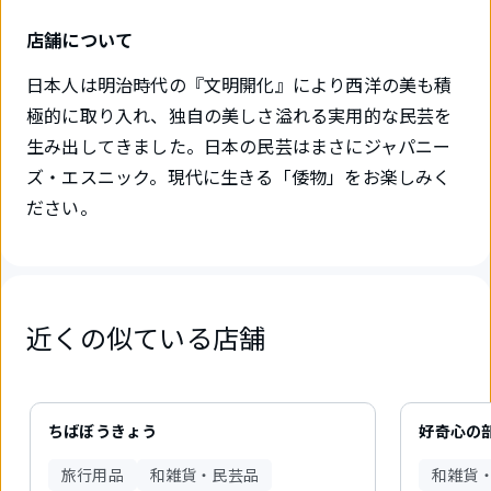
店舗について
日本人は明治時代の『文明開化』により西洋の美も積
極的に取り入れ、独自の美しさ溢れる実用的な民芸を
生み出してきました。日本の民芸はまさにジャパニー
ズ・エスニック。現代に生きる「倭物」をお楽しみく
ださい。
近くの似ている店舗
5
件
ちばぼうきょう
好奇心の
中
1
旅行用品
和雑貨・民芸品
和雑貨
件