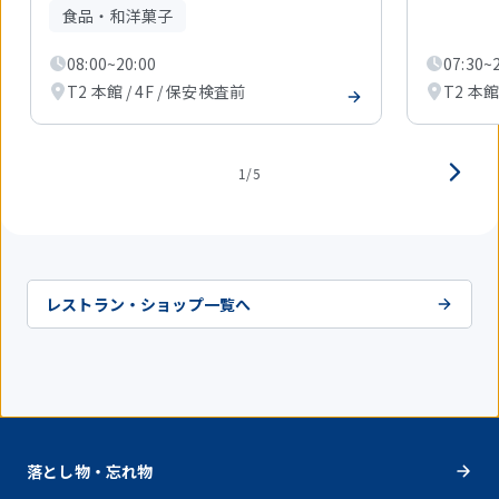
目
食品・和洋菓子
を
表
08:00~20:00
07:30~
示
T2 本館 / 4F / 保安検査前
T2 本館
中
1/5
レストラン・ショップ一覧へ
落とし物・忘れ物