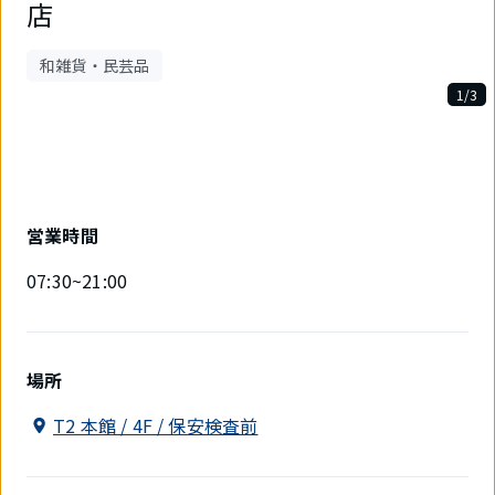
店
和雑貨・民芸品
1/3
3
件
中
1
件
目
営業時間
を
表
07:30~21:00
示
中
場所
T2 本館 / 4F / 保安検査前