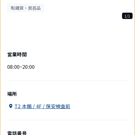
和雑貨・民芸品
1/1
1
件
中
1
件
目
営業時間
を
表
08:00~20:00
示
中
場所
T2 本館 / 4F / 保安検査前
電話番号