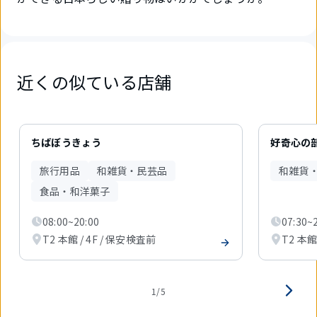
近くの似ている店舗
5
件
ちばぼうきょう
好奇心の
中
1
旅行用品
和雑貨・民芸品
和雑貨
件
目
食品・和洋菓子
を
表
08:00~20:00
07:30~
示
T2 本館 / 4F / 保安検査前
T2 本館
中
1/5