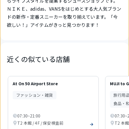
らライフスタイルを提案するシューズショップです。
ＮＩＫＥ、adidas、VANSをはじめとする大人気ブラン
ドの新作・定番スニーカーを取り揃えています。「今
欲しい！」アイテムがきっと見つかります！
近くの似ている店舗
6
件
At On 50 Airport Store
MUJI t
中
1
ファッション・雑貨
旅行用
件
目
食品・
を
表
07:30~21:00
07:30~
示
T2 本館 / 4F / 保安検査前
T2 本館
中