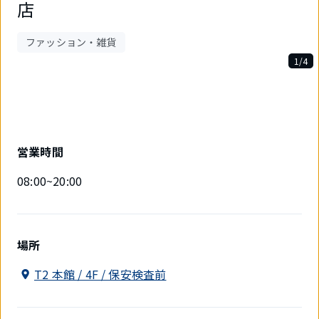
店
ファッション・雑貨
1/4
4
件
中
1
件
目
営業時間
を
表
08:00~20:00
示
中
場所
T2 本館 / 4F / 保安検査前