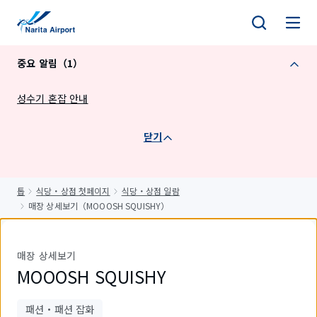
건
너
뛰
중요 알림（1）
기
성수기 혼잡 안내
닫기
톱
식당・상점 첫페이지
식당・상점 일람
매장 상세보기（MOOOSH SQUISHY）
매장 상세보기
MOOOSH SQUISHY
패션・패션 잡화