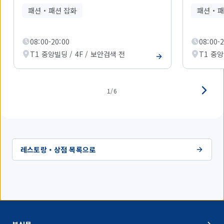
1
패션・패션 잡화
패션・패
개
를
표
08:00-20:00
08:00-
시
하
T1 중앙빌딩 / 4F / 보안검색 전
T1 중앙
고
있
습
니
1/6
다.
레스토랑・상점 목록으로