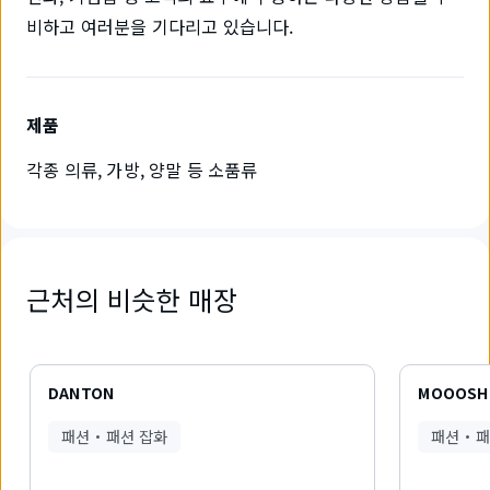
비하고 여러분을 기다리고 있습니다.
제품
각종 의류, 가방, 양말 등 소품류
근처의 비슷한 매장
6
개
DANTON
MOOOSH 
중
1
패션・패션 잡화
패션・패
개
를
표