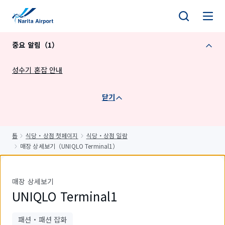
건
너
뛰
중요 알림（1）
기
성수기 혼잡 안내
닫기
톱
식당・상점 첫페이지
식당・상점 일람
매장 상세보기（UNIQLO Terminal1）
매장 상세보기
UNIQLO Terminal1
패션・패션 잡화