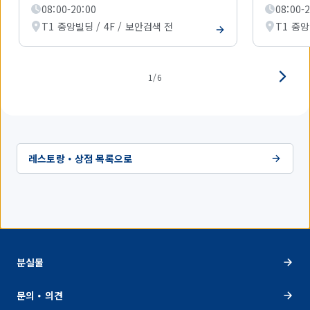
08:00-20:00
08:00-
시
하
T1 중앙빌딩 / 4F / 보안검색 전
T1 중앙
고
있
습
니
1/6
다.
레스토랑・상점 목록으로
분실물
문의・의견