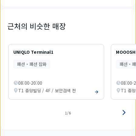
근처의 비슷한 매장
6
개
UNIQLO Terminal1
MOOOSH 
중
1
패션・패션 잡화
패션・패
개
를
표
08:00-20:00
08:00-
시
하
T1 중앙빌딩 / 4F / 보안검색 전
T1 중앙
고
있
습
니
1/6
다.