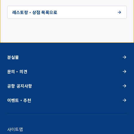
레스토랑・상점 목록으로
분실물
문의・의견
공항 공지사항
이벤트・추천
사이트맵