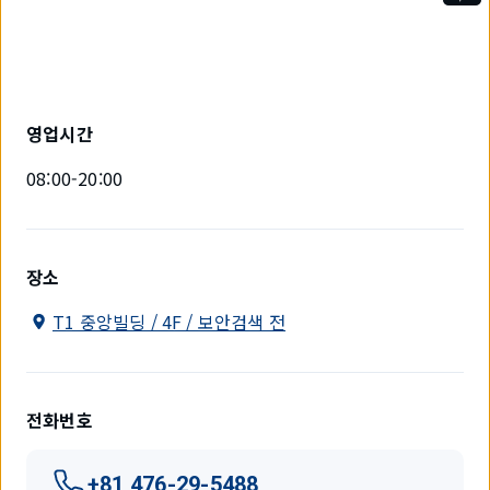
1
개
중
1
개
를
영업시간
표
시
08:00-20:00
하
고
있
습
니
장소
다.
T1 중앙빌딩 / 4F / 보안검색 전
전화번호
+81 476-29-5488