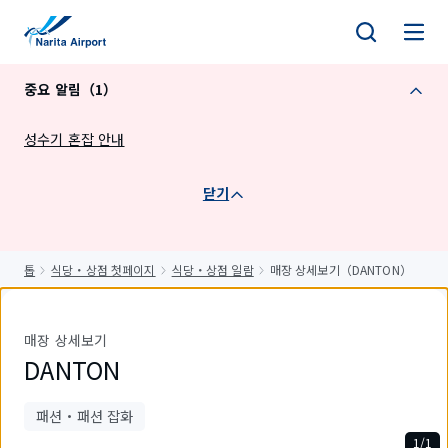
건
너
뛰
중요 알림（1）
기
성수기 혼잡 안내
닫기
톱
식당・상점 첫페이지
식당・상점 일람
매장 상세보기（DANTON）
매장 상세보기
DANTON
패션・패션 잡화
1/1