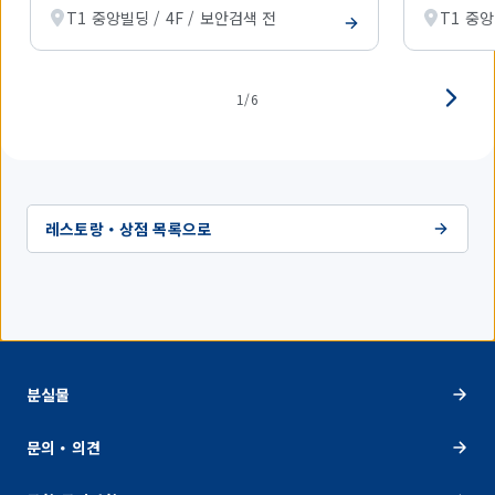
시
T1 중앙빌딩 / 4F / 보안검색 전
T1 중앙
하
고
있
습
1/6
니
다.
레스토랑・상점 목록으로
분실물
문의・의견