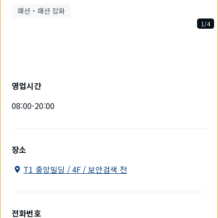
패션・패션 잡화
1/4
4
개
중
1
개
를
영업시간
표
시
08:00-20:00
하
고
있
습
니
장소
다.
T1 중앙빌딩 / 4F / 보안검색 전
전화번호