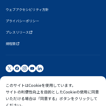
ウェブアクセシビリティ方針
プライバシーポリシー
プレスリリース
規程類
成田国際空港株式会社
このサイトはCookieを使用しています。
成田国際空港は成田国際空港㈱（NAA）が運営しています
サイトの利便性向上を目的としたCookieの使用に同意
©NARITA INTERNATIONAL AIRPORT CORPORATION
いただける場合は「同意する」ボタンをクリックして
ください。