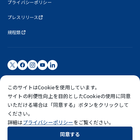
プライバシーポリシー
プレスリリース
規程類
成田国際空港株式会社
このサイトはCookieを使用しています。
成田国際空港は成田国際空港㈱（NAA）が運営しています
サイトの利便性向上を目的としたCookieの使用に同意
©NARITA INTERNATIONAL AIRPORT CORPORATION
いただける場合は「同意する」ボタンをクリックして
ください。
SKYTRAX
詳細は
プライバシーポリシー
をご覧ください。
5スターエアポート
同意する