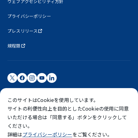
ウェブアクセシビリティ方針
プライバシーポリシー
プレスリリース
規程類
成田国際空港株式会社
このサイトはCookieを使用しています。
成田国際空港は成田国際空港㈱（NAA）が運営しています
サイトの利便性向上を目的としたCookieの使用に同意
©NARITA INTERNATIONAL AIRPORT CORPORATION
いただける場合は「同意する」ボタンをクリックして
ください。
SKYTRAX
詳細は
プライバシーポリシー
をご覧ください。
5スターエアポート